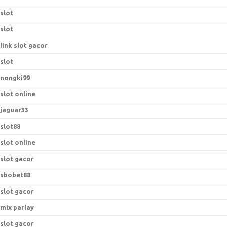
slot
slot
link slot gacor
slot
nongki99
slot online
jaguar33
slot88
slot online
slot gacor
sbobet88
slot gacor
mix parlay
slot gacor