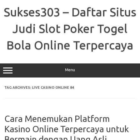
Skip
to
Sukses303 – Daftar Situs
content
Judi Slot Poker Togel
Bola Online Terpercaya
Menu
TAG ARCHIVES:
LIVE CASINO ONLINE 84
Cara Menemukan Platform
Kasino Online Terpercaya untuk
Bermain dengan Uang Asli