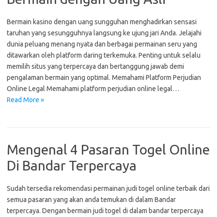
Bermain kasino dengan uang sungguhan menghadirkan sensasi
taruhan yang sesungguhnya langsung ke ujung jari Anda. Jelajahi
dunia peluang menang nyata dan berbagai permainan seru yang
ditawarkan oleh platform daring terkemuka. Penting untuk selalu
memilih situs yang terpercaya dan bertanggung jawab demi
pengalaman bermain yang optimal. Memahami Platform Perjudian
Online Legal Memahami platform perjudian online legal…
Read More »
Mengenal 4 Pasaran Togel Online
Di Bandar Terpercaya
Sudah tersedia rekomendasi permainan judi togel online terbaik dari
semua pasaran yang akan anda temukan di dalam Bandar
terpercaya. Dengan bermain judi togel di dalam bandar terpercaya