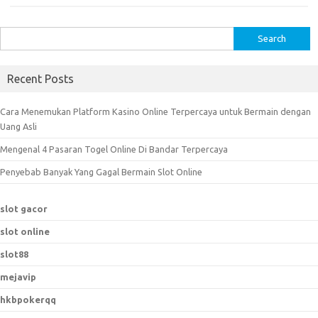
S
e
a
Recent Posts
r
c
Cara Menemukan Platform Kasino Online Terpercaya untuk Bermain dengan
h
Uang Asli
f
Mengenal 4 Pasaran Togel Online Di Bandar Terpercaya
o
r
Penyebab Banyak Yang Gagal Bermain Slot Online
:
slot gacor
slot online
slot88
mejavip
hkbpokerqq