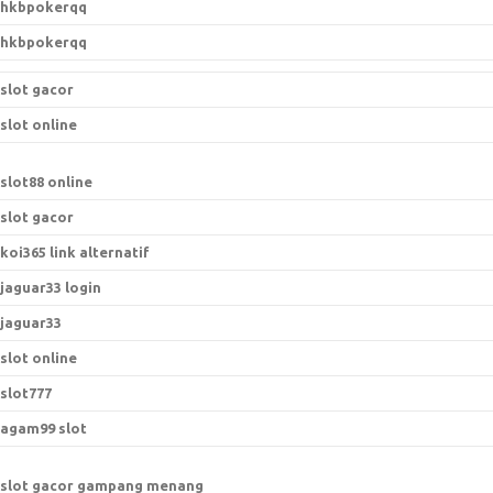
hkbpokerqq
hkbpokerqq
slot gacor
slot online
slot88 online
slot gacor
koi365 link alternatif
jaguar33 login
jaguar33
slot online
slot777
agam99 slot
slot gacor gampang menang