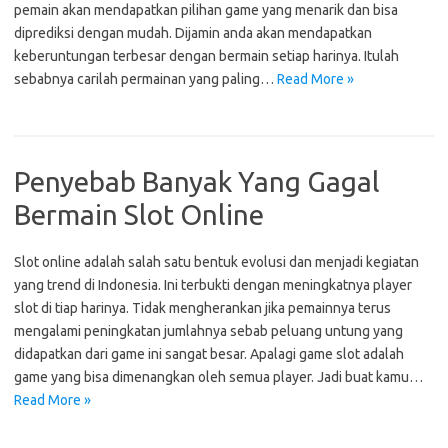
pemain akan mendapatkan pilihan game yang menarik dan bisa
diprediksi dengan mudah. Dijamin anda akan mendapatkan
keberuntungan terbesar dengan bermain setiap harinya. Itulah
sebabnya carilah permainan yang paling…
Read More »
Penyebab Banyak Yang Gagal
Bermain Slot Online
Slot online adalah salah satu bentuk evolusi dan menjadi kegiatan
yang trend di Indonesia. Ini terbukti dengan meningkatnya player
slot di tiap harinya. Tidak mengherankan jika pemainnya terus
mengalami peningkatan jumlahnya sebab peluang untung yang
didapatkan dari game ini sangat besar. Apalagi game slot adalah
game yang bisa dimenangkan oleh semua player. Jadi buat kamu…
Read More »