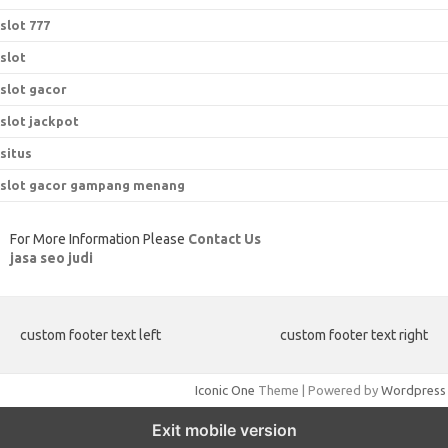
slot 777
slot
slot gacor
slot jackpot
situs
slot gacor gampang menang
For More Information Please
Contact Us
jasa seo judi
custom footer text left
custom footer text right
Iconic One
Theme | Powered by
Wordpress
Exit mobile version