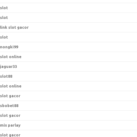
slot
slot
link slot gacor
slot
nongki99
slot online
jaguar33
slot88
slot online
slot gacor
sbobet88
slot gacor
mix parlay
slot gacor