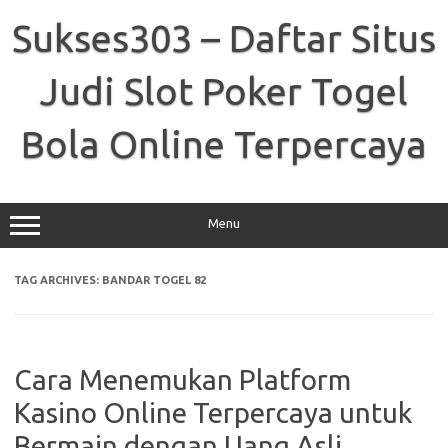
Skip
to
Sukses303 – Daftar Situs
content
Judi Slot Poker Togel
Bola Online Terpercaya
Menu
TAG ARCHIVES:
BANDAR TOGEL 82
Cara Menemukan Platform
Kasino Online Terpercaya untuk
Bermain dengan Uang Asli