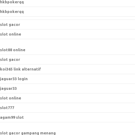
hkbpokerqq
hkbpokerqq
slot gacor
slot online
slot88 online
slot gacor
koi365 link alternatif
jaguar33 login
jaguar33
slot online
slot777
agam99 slot
slot gacor gampang menang