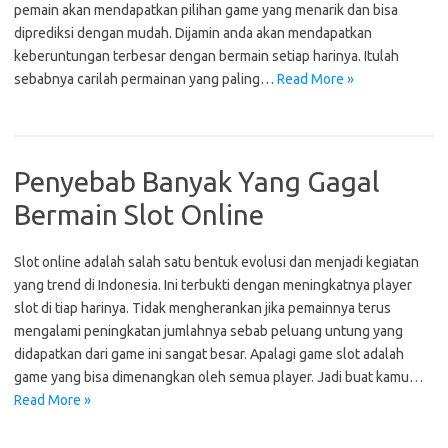
pemain akan mendapatkan pilihan game yang menarik dan bisa
diprediksi dengan mudah. Dijamin anda akan mendapatkan
keberuntungan terbesar dengan bermain setiap harinya. Itulah
sebabnya carilah permainan yang paling…
Read More »
Penyebab Banyak Yang Gagal
Bermain Slot Online
Slot online adalah salah satu bentuk evolusi dan menjadi kegiatan
yang trend di Indonesia. Ini terbukti dengan meningkatnya player
slot di tiap harinya. Tidak mengherankan jika pemainnya terus
mengalami peningkatan jumlahnya sebab peluang untung yang
didapatkan dari game ini sangat besar. Apalagi game slot adalah
game yang bisa dimenangkan oleh semua player. Jadi buat kamu…
Read More »