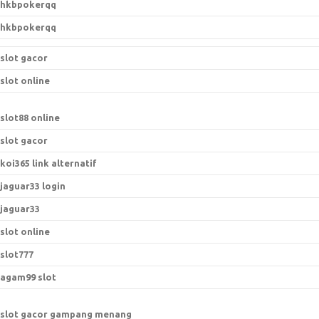
hkbpokerqq
hkbpokerqq
slot gacor
slot online
slot88 online
slot gacor
koi365 link alternatif
jaguar33 login
jaguar33
slot online
slot777
agam99 slot
slot gacor gampang menang