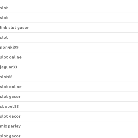
slot
slot
link slot gacor
slot
nongki99
slot online
jaguar33
slot88
slot online
slot gacor
sbobet88
slot gacor
mix parlay
slot gacor