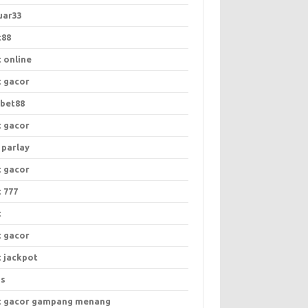
uar33
t88
t online
t gacor
bet88
t gacor
 parlay
t gacor
t 777
t
t gacor
t jackpot
us
t gacor gampang menang