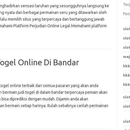
Ter
ghadirkan sensasi taruhan yang sesungguhnya langsung ke
ang nyata dan berbagai permainan seru yang ditawarkan oleh
Pen
elalu memilih situs yang terpercaya dan bertanggung jawab
ahami Platform Perjudian Online Legal Memahami platform
slo
slo
slo
mej
ogel Online Di Bandar
hk
hk
hk
togel online terbaik dari semua pasaran yang akan anda
 bermain judi togel di dalam bandar terpercaya pemain akan
slo
bisa diprediksi dengan mudah. Dijamin anda akan
 bermain setiap harinya. Itulah sebabnya carilah permainan
slo
slo