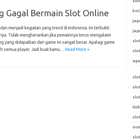
slo
 Gagal Bermain Slot Online
koi
jag
dan menjadi kegiatan yang trend di Indonesia. Ini terbukti
jag
rinya. Tidak mengherankan jika pemainnya terus mengalami
slo
 yang didapatkan dari game ini sangat besar. Apalagi game
eh semua player. Jadi buat kamu…
Read More »
slo
aga
slo
slo
slo
lin
slo
non
slo