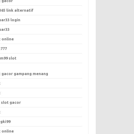
t gacor
365 link alternatif
uar33 login
uar33
t online
t777
m99 slot
t gacor gampang menang
t
t
k slot gacor
t
gki99
t online