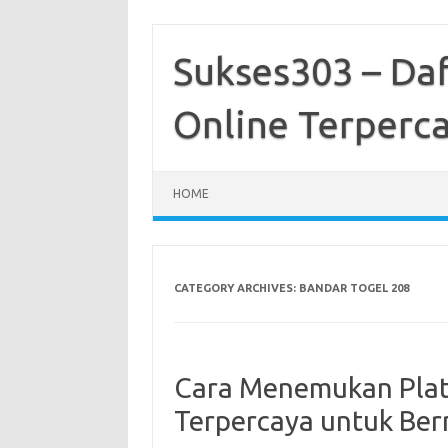
Skip
to
content
Sukses303 – Daf
Online Terperc
HOME
CATEGORY ARCHIVES:
BANDAR TOGEL 208
Cara Menemukan Plat
Terpercaya untuk Ber