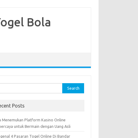
Togel Bola
rch
ecent Posts
a Menemukan Platform Kasino Online
percaya untuk Bermain dengan Uang Asli
genal 4 Pasaran Togel Online Di Bandar