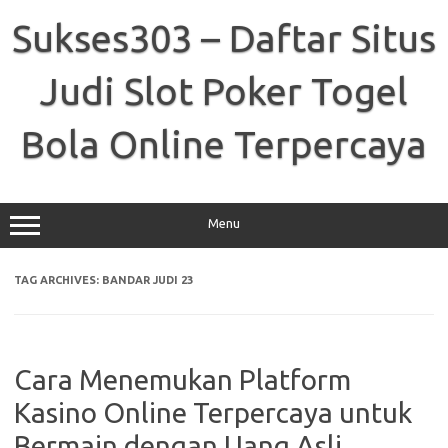
Skip
to
Sukses303 – Daftar Situs
content
Judi Slot Poker Togel
Bola Online Terpercaya
Menu
TAG ARCHIVES:
BANDAR JUDI 23
Cara Menemukan Platform
Kasino Online Terpercaya untuk
Bermain dengan Uang Asli