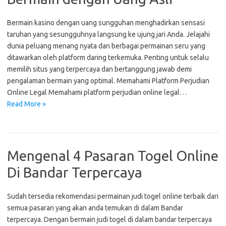
Bermain kasino dengan uang sungguhan menghadirkan sensasi
taruhan yang sesungguhnya langsung ke ujung jari Anda. Jelajahi
dunia peluang menang nyata dan berbagai permainan seru yang
ditawarkan oleh platform daring terkemuka. Penting untuk selalu
memilih situs yang terpercaya dan bertanggung jawab demi
pengalaman bermain yang optimal. Memahami Platform Perjudian
Online Legal Memahami platform perjudian online legal…
Read More »
Mengenal 4 Pasaran Togel Online
Di Bandar Terpercaya
Sudah tersedia rekomendasi permainan judi togel online terbaik dari
semua pasaran yang akan anda temukan di dalam Bandar
terpercaya. Dengan bermain judi togel di dalam bandar terpercaya