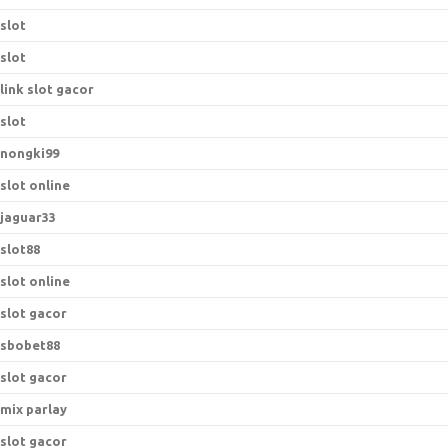
slot
slot
link slot gacor
slot
nongki99
slot online
jaguar33
slot88
slot online
slot gacor
sbobet88
slot gacor
mix parlay
slot gacor