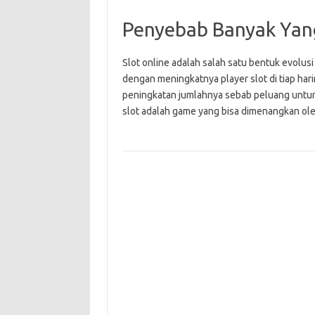
Penyebab Banyak Yang
Slot online adalah salah satu bentuk evolusi 
dengan meningkatnya player slot di tiap ha
peningkatan jumlahnya sebab peluang untung
slot adalah game yang bisa dimenangkan ol