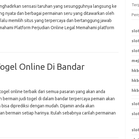
Ter
ghadirkan sensasi taruhan yang sesungguhnya langsung ke
ang nyata dan berbagai permainan seru yang ditawarkan oleh
Pen
elalu memilih situs yang terpercaya dan bertanggung jawab
ahami Platform Perjudian Online Legal Memahami platform
slo
slo
slo
mej
ogel Online Di Bandar
hk
hk
hk
togel online terbaik dari semua pasaran yang akan anda
 bermain judi togel di dalam bandar terpercaya pemain akan
slo
bisa diprediksi dengan mudah. Dijamin anda akan
 bermain setiap harinya. Itulah sebabnya carilah permainan
slo
slo