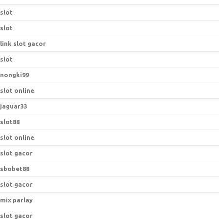
slot
slot
link slot gacor
slot
nongki99
slot online
jaguar33
slot88
slot online
slot gacor
sbobet88
slot gacor
mix parlay
slot gacor