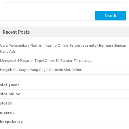
S
e
a
Recent Posts
r
c
Cara Menemukan Platform Kasino Online Terpercaya untuk Bermain dengan
h
Uang Asli
f
Mengenal 4 Pasaran Togel Online Di Bandar Terpercaya
o
r
Penyebab Banyak Yang Gagal Bermain Slot Online
:
slot gacor
slot online
slot88
mejavip
hkbpokerqq