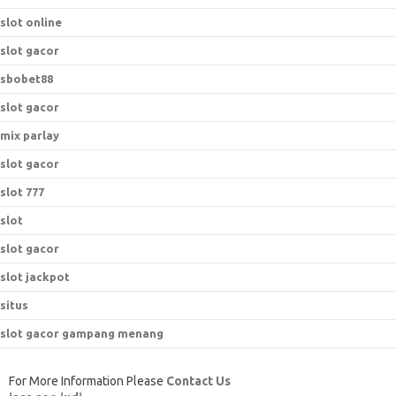
slot online
slot gacor
sbobet88
slot gacor
mix parlay
slot gacor
slot 777
slot
slot gacor
slot jackpot
situs
slot gacor gampang menang
For More Information Please
Contact Us