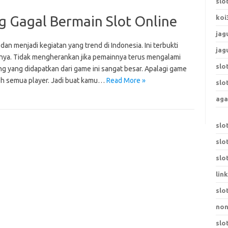
slo
 Gagal Bermain Slot Online
koi
jag
dan menjadi kegiatan yang trend di Indonesia. Ini terbukti
jag
rinya. Tidak mengherankan jika pemainnya terus mengalami
slo
 yang didapatkan dari game ini sangat besar. Apalagi game
eh semua player. Jadi buat kamu…
Read More »
slo
aga
slo
slo
slo
lin
slo
non
slo