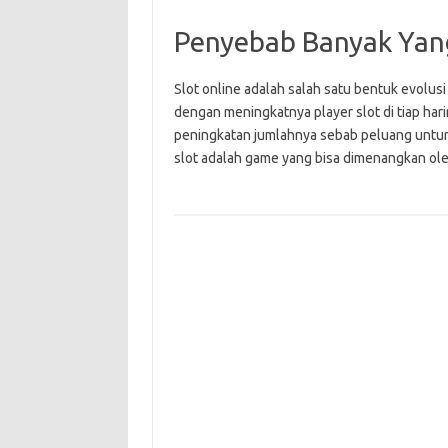
Penyebab Banyak Yang
Slot online adalah salah satu bentuk evolusi 
dengan meningkatnya player slot di tiap ha
peningkatan jumlahnya sebab peluang untung
slot adalah game yang bisa dimenangkan ol