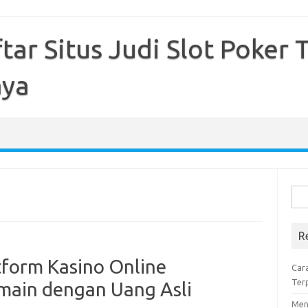
tar Situs Judi Slot Poker 
aya
Sea
for:
R
form Kasino Online
Car
Ter
main dengan Uang Asli
Men