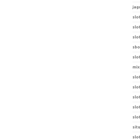
jag
slo
slo
slo
sbo
slo
mix
slo
slo
slo
slo
slo
sit
slo