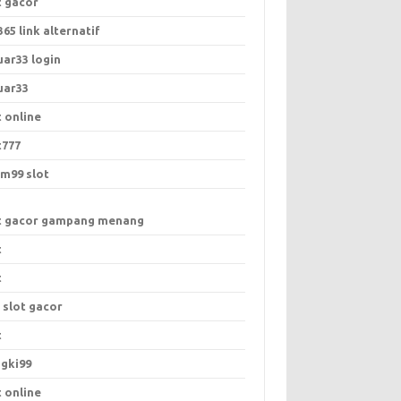
t gacor
365 link alternatif
uar33 login
uar33
t online
t777
m99 slot
t gacor gampang menang
t
t
k slot gacor
t
gki99
t online