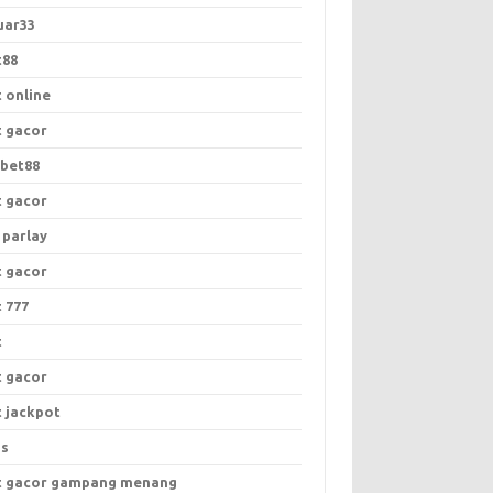
uar33
t88
t online
t gacor
bet88
t gacor
 parlay
t gacor
t 777
t
t gacor
t jackpot
us
t gacor gampang menang