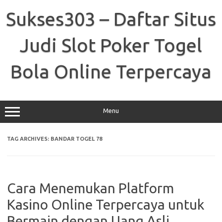
Skip
to
Sukses303 – Daftar Situs
content
Judi Slot Poker Togel
Bola Online Terpercaya
Menu
TAG ARCHIVES:
BANDAR TOGEL 78
Cara Menemukan Platform
Kasino Online Terpercaya untuk
Bermain dengan Uang Asli