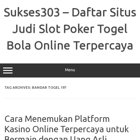
Skip
to
Sukses303 – Daftar Situs
content
Judi Slot Poker Togel
Bola Online Terpercaya
Menu
TAG ARCHIVES:
BANDAR TOGEL 197
Cara Menemukan Platform
Kasino Online Terpercaya untuk
Bermain dengan Uang Asli