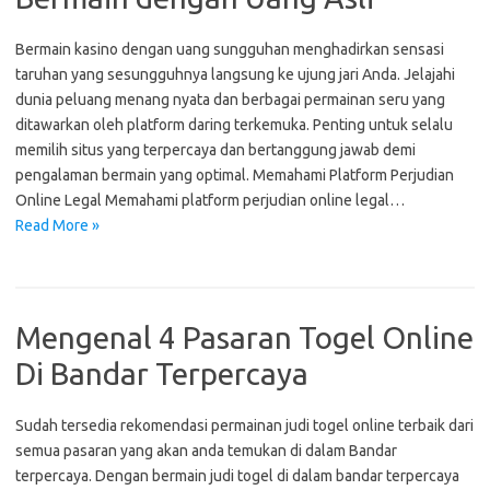
Bermain kasino dengan uang sungguhan menghadirkan sensasi
taruhan yang sesungguhnya langsung ke ujung jari Anda. Jelajahi
dunia peluang menang nyata dan berbagai permainan seru yang
ditawarkan oleh platform daring terkemuka. Penting untuk selalu
memilih situs yang terpercaya dan bertanggung jawab demi
pengalaman bermain yang optimal. Memahami Platform Perjudian
Online Legal Memahami platform perjudian online legal…
Read More »
Mengenal 4 Pasaran Togel Online
Di Bandar Terpercaya
Sudah tersedia rekomendasi permainan judi togel online terbaik dari
semua pasaran yang akan anda temukan di dalam Bandar
terpercaya. Dengan bermain judi togel di dalam bandar terpercaya