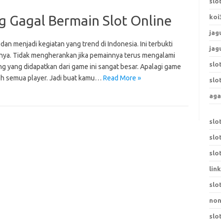
slo
 Gagal Bermain Slot Online
koi
jag
dan menjadi kegiatan yang trend di Indonesia. Ini terbukti
jag
rinya. Tidak mengherankan jika pemainnya terus mengalami
slo
 yang didapatkan dari game ini sangat besar. Apalagi game
eh semua player. Jadi buat kamu…
Read More »
slo
aga
slo
slo
slo
lin
slo
non
slo