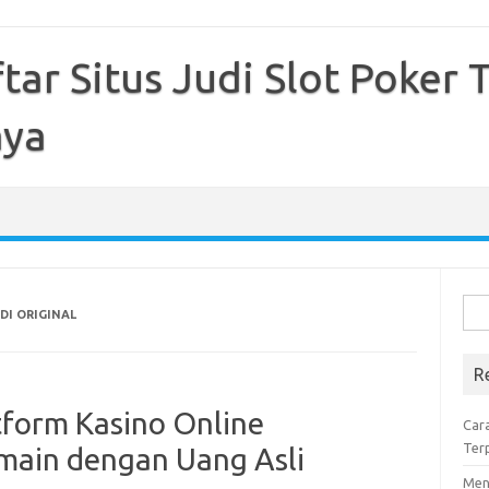
tar Situs Judi Slot Poker 
aya
Sea
DI ORIGINAL
for:
R
form Kasino Online
Car
Ter
main dengan Uang Asli
Men