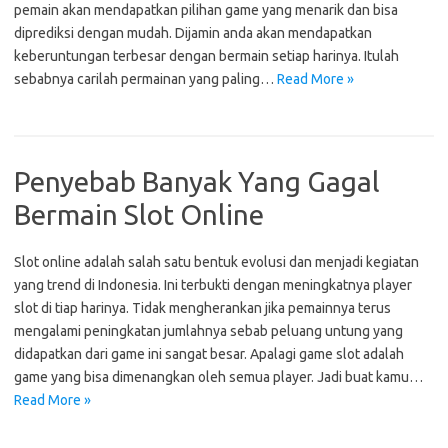
pemain akan mendapatkan pilihan game yang menarik dan bisa
diprediksi dengan mudah. Dijamin anda akan mendapatkan
keberuntungan terbesar dengan bermain setiap harinya. Itulah
sebabnya carilah permainan yang paling…
Read More »
Penyebab Banyak Yang Gagal
Bermain Slot Online
Slot online adalah salah satu bentuk evolusi dan menjadi kegiatan
yang trend di Indonesia. Ini terbukti dengan meningkatnya player
slot di tiap harinya. Tidak mengherankan jika pemainnya terus
mengalami peningkatan jumlahnya sebab peluang untung yang
didapatkan dari game ini sangat besar. Apalagi game slot adalah
game yang bisa dimenangkan oleh semua player. Jadi buat kamu…
Read More »