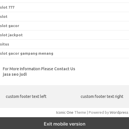
slot 777
slot
slot gacor
slot jackpot
situs
slot gacor gampang menang
For More Information Please
Contact Us
jasa seo judi
custom footer text left
custom footer text right
Iconic One
Theme | Powered by
Wordpress
Exit mobile version