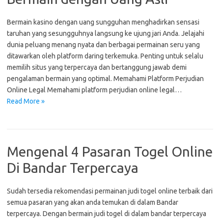
Bermain kasino dengan uang sungguhan menghadirkan sensasi
taruhan yang sesungguhnya langsung ke ujung jari Anda. Jelajahi
dunia peluang menang nyata dan berbagai permainan seru yang
ditawarkan oleh platform daring terkemuka. Penting untuk selalu
memilih situs yang terpercaya dan bertanggung jawab demi
pengalaman bermain yang optimal. Memahami Platform Perjudian
Online Legal Memahami platform perjudian online legal…
Read More »
Mengenal 4 Pasaran Togel Online
Di Bandar Terpercaya
Sudah tersedia rekomendasi permainan judi togel online terbaik dari
semua pasaran yang akan anda temukan di dalam Bandar
terpercaya. Dengan bermain judi togel di dalam bandar terpercaya