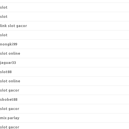
slot
slot
link slot gacor
slot
nongki99
slot online
jaguar33
slot88
slot online
slot gacor
sbobet88
slot gacor
mix parlay
slot gacor