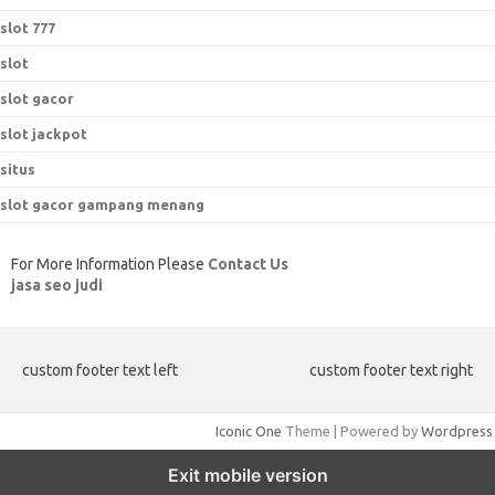
slot 777
slot
slot gacor
slot jackpot
situs
slot gacor gampang menang
For More Information Please
Contact Us
jasa seo judi
custom footer text left
custom footer text right
Iconic One
Theme | Powered by
Wordpress
Exit mobile version