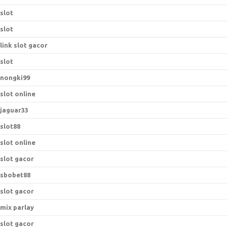
slot
slot
link slot gacor
slot
nongki99
slot online
jaguar33
slot88
slot online
slot gacor
sbobet88
slot gacor
mix parlay
slot gacor