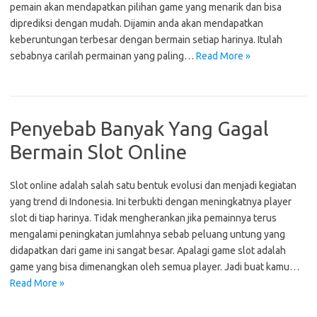
pemain akan mendapatkan pilihan game yang menarik dan bisa
diprediksi dengan mudah. Dijamin anda akan mendapatkan
keberuntungan terbesar dengan bermain setiap harinya. Itulah
sebabnya carilah permainan yang paling…
Read More »
Penyebab Banyak Yang Gagal
Bermain Slot Online
Slot online adalah salah satu bentuk evolusi dan menjadi kegiatan
yang trend di Indonesia. Ini terbukti dengan meningkatnya player
slot di tiap harinya. Tidak mengherankan jika pemainnya terus
mengalami peningkatan jumlahnya sebab peluang untung yang
didapatkan dari game ini sangat besar. Apalagi game slot adalah
game yang bisa dimenangkan oleh semua player. Jadi buat kamu…
Read More »