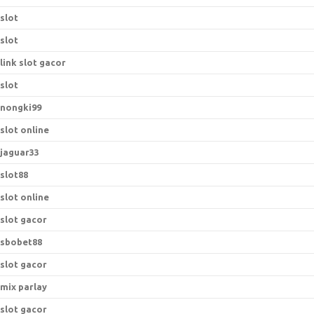
slot
slot
link slot gacor
slot
nongki99
slot online
jaguar33
slot88
slot online
slot gacor
sbobet88
slot gacor
mix parlay
slot gacor