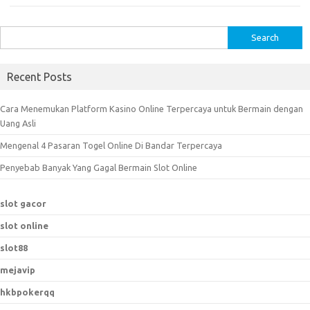
S
e
a
Recent Posts
r
c
Cara Menemukan Platform Kasino Online Terpercaya untuk Bermain dengan
h
Uang Asli
f
Mengenal 4 Pasaran Togel Online Di Bandar Terpercaya
o
r
Penyebab Banyak Yang Gagal Bermain Slot Online
:
slot gacor
slot online
slot88
mejavip
hkbpokerqq