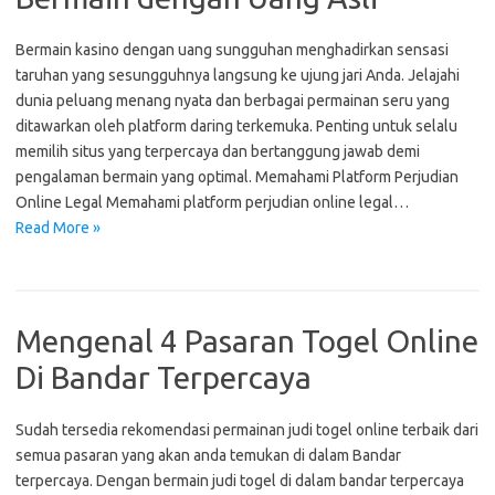
Bermain kasino dengan uang sungguhan menghadirkan sensasi
taruhan yang sesungguhnya langsung ke ujung jari Anda. Jelajahi
dunia peluang menang nyata dan berbagai permainan seru yang
ditawarkan oleh platform daring terkemuka. Penting untuk selalu
memilih situs yang terpercaya dan bertanggung jawab demi
pengalaman bermain yang optimal. Memahami Platform Perjudian
Online Legal Memahami platform perjudian online legal…
Read More »
Mengenal 4 Pasaran Togel Online
Di Bandar Terpercaya
Sudah tersedia rekomendasi permainan judi togel online terbaik dari
semua pasaran yang akan anda temukan di dalam Bandar
terpercaya. Dengan bermain judi togel di dalam bandar terpercaya