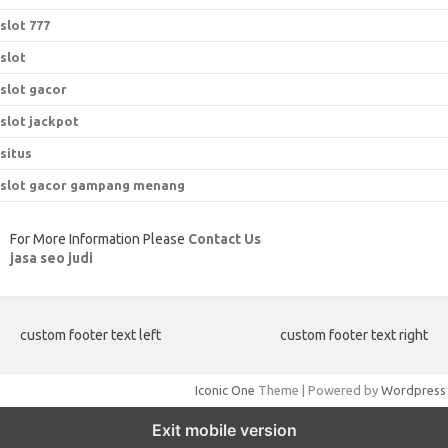
slot 777
slot
slot gacor
slot jackpot
situs
slot gacor gampang menang
For More Information Please
Contact Us
jasa seo judi
custom footer text left
custom footer text right
Iconic One
Theme | Powered by
Wordpress
Exit mobile version