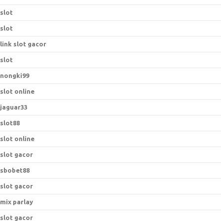
slot
slot
link slot gacor
slot
nongki99
slot online
jaguar33
slot88
slot online
slot gacor
sbobet88
slot gacor
mix parlay
slot gacor