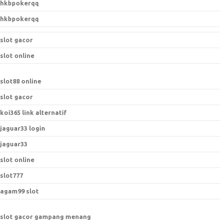
hkbpokerqq
hkbpokerqq
slot gacor
slot online
slot88 online
slot gacor
koi365 link alternatif
jaguar33 login
jaguar33
slot online
slot777
agam99 slot
slot gacor gampang menang