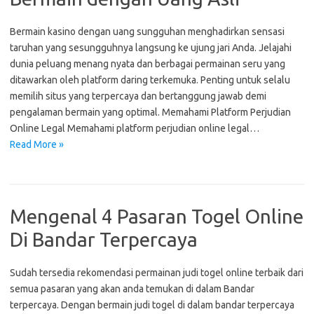
Bermain kasino dengan uang sungguhan menghadirkan sensasi
taruhan yang sesungguhnya langsung ke ujung jari Anda. Jelajahi
dunia peluang menang nyata dan berbagai permainan seru yang
ditawarkan oleh platform daring terkemuka. Penting untuk selalu
memilih situs yang terpercaya dan bertanggung jawab demi
pengalaman bermain yang optimal. Memahami Platform Perjudian
Online Legal Memahami platform perjudian online legal…
Read More »
Mengenal 4 Pasaran Togel Online
Di Bandar Terpercaya
Sudah tersedia rekomendasi permainan judi togel online terbaik dari
semua pasaran yang akan anda temukan di dalam Bandar
terpercaya. Dengan bermain judi togel di dalam bandar terpercaya