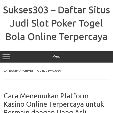
Skip
to
Sukses303 – Daftar Situs
content
Judi Slot Poker Togel
Bola Online Terpercaya
Menu
CATEGORY ARCHIVES:
TOGEL DEWA JUDI
Cara Menemukan Platform
Kasino Online Terpercaya untuk
Bermain dengan Uang Asli