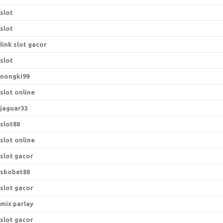
slot
slot
link slot gacor
slot
nongki99
slot online
jaguar33
slot88
slot online
slot gacor
sbobet88
slot gacor
mix parlay
slot gacor