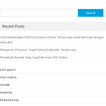
S
e
a
Recent Posts
r
c
Cara Menemukan Platform Kasino Online Terpercaya untuk Bermain dengan
h
Uang Asli
f
Mengenal 4 Pasaran Togel Online Di Bandar Terpercaya
o
r
Penyebab Banyak Yang Gagal Bermain Slot Online
:
slot gacor
slot online
slot88
mejavip
hkbpokerqq