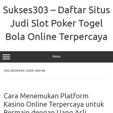
Skip
to
Sukses303 – Daftar Situs
content
Judi Slot Poker Togel
Bola Online Terpercaya
Menu
TAG ARCHIVES:
AGEN JUDI 80
Cara Menemukan Platform
Kasino Online Terpercaya untuk
Bermain dengan Uang Asli