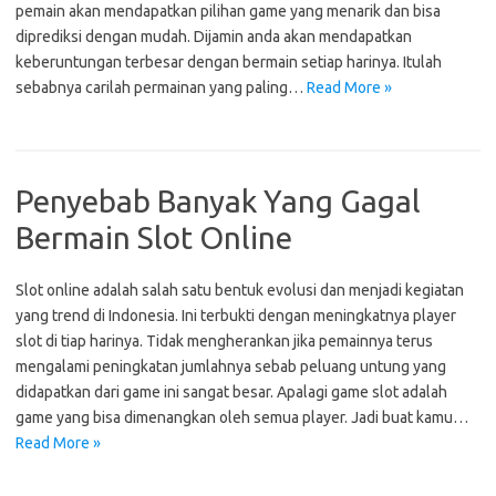
pemain akan mendapatkan pilihan game yang menarik dan bisa
diprediksi dengan mudah. Dijamin anda akan mendapatkan
keberuntungan terbesar dengan bermain setiap harinya. Itulah
sebabnya carilah permainan yang paling…
Read More »
Penyebab Banyak Yang Gagal
Bermain Slot Online
Slot online adalah salah satu bentuk evolusi dan menjadi kegiatan
yang trend di Indonesia. Ini terbukti dengan meningkatnya player
slot di tiap harinya. Tidak mengherankan jika pemainnya terus
mengalami peningkatan jumlahnya sebab peluang untung yang
didapatkan dari game ini sangat besar. Apalagi game slot adalah
game yang bisa dimenangkan oleh semua player. Jadi buat kamu…
Read More »