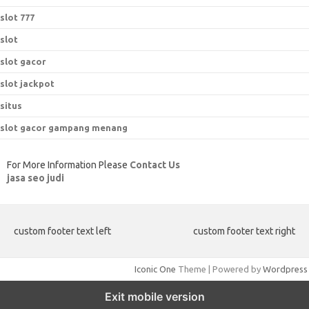
slot 777
slot
slot gacor
slot jackpot
situs
slot gacor gampang menang
For More Information Please
Contact Us
jasa seo judi
custom footer text left
custom footer text right
Iconic One
Theme | Powered by
Wordpress
Exit mobile version