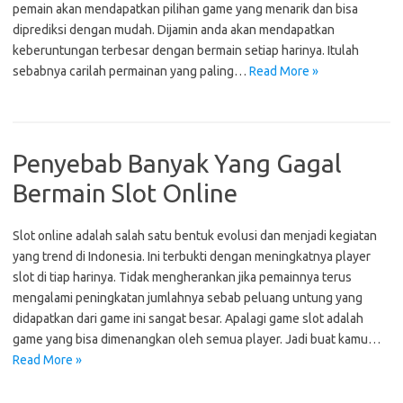
pemain akan mendapatkan pilihan game yang menarik dan bisa
diprediksi dengan mudah. Dijamin anda akan mendapatkan
keberuntungan terbesar dengan bermain setiap harinya. Itulah
sebabnya carilah permainan yang paling…
Read More »
Penyebab Banyak Yang Gagal
Bermain Slot Online
Slot online adalah salah satu bentuk evolusi dan menjadi kegiatan
yang trend di Indonesia. Ini terbukti dengan meningkatnya player
slot di tiap harinya. Tidak mengherankan jika pemainnya terus
mengalami peningkatan jumlahnya sebab peluang untung yang
didapatkan dari game ini sangat besar. Apalagi game slot adalah
game yang bisa dimenangkan oleh semua player. Jadi buat kamu…
Read More »