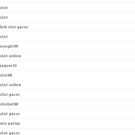
slot
slot
link slot gacor
slot
nongki99
slot online
jaguar33
slot88
slot online
slot gacor
sbobet88
slot gacor
mix parlay
slot gacor