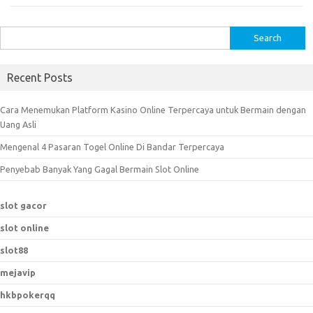
S
e
a
Recent Posts
r
c
Cara Menemukan Platform Kasino Online Terpercaya untuk Bermain dengan
h
Uang Asli
f
Mengenal 4 Pasaran Togel Online Di Bandar Terpercaya
o
r
Penyebab Banyak Yang Gagal Bermain Slot Online
:
slot gacor
slot online
slot88
mejavip
hkbpokerqq