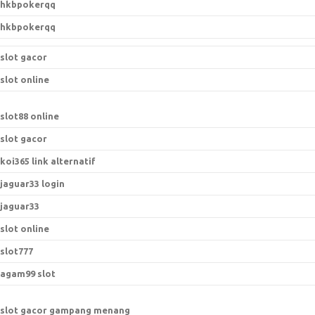
hkbpokerqq
hkbpokerqq
slot gacor
slot online
slot88 online
slot gacor
koi365 link alternatif
jaguar33 login
jaguar33
slot online
slot777
agam99 slot
slot gacor gampang menang