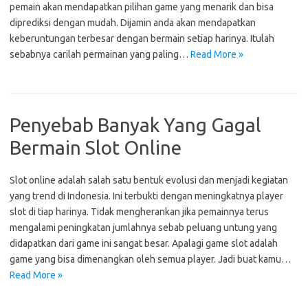
pemain akan mendapatkan pilihan game yang menarik dan bisa
diprediksi dengan mudah. Dijamin anda akan mendapatkan
keberuntungan terbesar dengan bermain setiap harinya. Itulah
sebabnya carilah permainan yang paling…
Read More »
Penyebab Banyak Yang Gagal
Bermain Slot Online
Slot online adalah salah satu bentuk evolusi dan menjadi kegiatan
yang trend di Indonesia. Ini terbukti dengan meningkatnya player
slot di tiap harinya. Tidak mengherankan jika pemainnya terus
mengalami peningkatan jumlahnya sebab peluang untung yang
didapatkan dari game ini sangat besar. Apalagi game slot adalah
game yang bisa dimenangkan oleh semua player. Jadi buat kamu…
Read More »