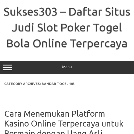
Skip
to
Sukses303 – Daftar Situs
content
Judi Slot Poker Togel
Bola Online Terpercaya
Menu
CATEGORY ARCHIVES:
BANDAR TOGEL 105
Cara Menemukan Platform
Kasino Online Terpercaya untuk
Bermain dengan Uang Asli