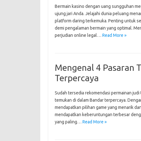
Bermain kasino dengan uang sungguhan men
ujung jari Anda. Jelajahi dunia peluang men
platform daring terkemuka. Penting untuk s
demi pengalaman bermain yang optimal. Mem
perjudian online legal…
Read More »
Mengenal 4 Pasaran T
Terpercaya
Sudah tersedia rekomendasi permainan judi 
temukan di dalam Bandar terpercaya. Dengan
mendapatkan pilihan game yang menarik dan 
mendapatkan keberuntungan terbesar dengan
yang paling…
Read More »