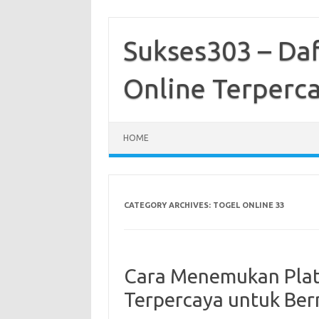
Skip
to
content
Sukses303 – Daf
Online Terperc
HOME
CATEGORY ARCHIVES:
TOGEL ONLINE 33
Cara Menemukan Plat
Terpercaya untuk Ber