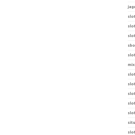
jag
slo
slo
slo
sbo
slo
mix
slo
slo
slo
slo
slo
sit
slo