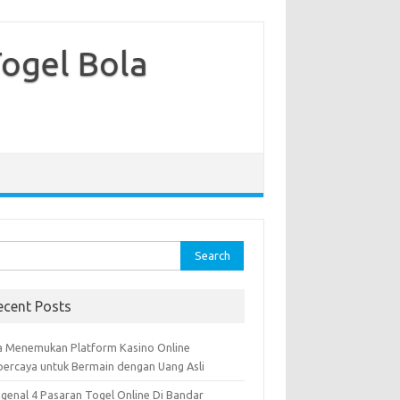
Togel Bola
rch
ecent Posts
a Menemukan Platform Kasino Online
percaya untuk Bermain dengan Uang Asli
genal 4 Pasaran Togel Online Di Bandar