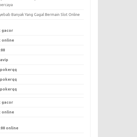
percaya
yebab Banyak Yang Gagal Bermain Slot Online
t gacor
t online
t88
avip
bpokerqq
bpokerqq
bpokerqq
t gacor
t online
t88 online