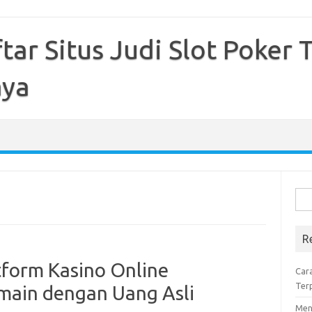
tar Situs Judi Slot Poker 
aya
Sea
for:
R
form Kasino Online
Car
Ter
main dengan Uang Asli
Men