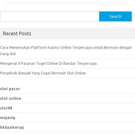
S
e
a
Recent Posts
r
c
Cara Menemukan Platform Kasino Online Terpercaya untuk Bermain dengan
h
Uang Asli
f
Mengenal 4 Pasaran Togel Online Di Bandar Terpercaya
o
r
Penyebab Banyak Yang Gagal Bermain Slot Online
:
slot gacor
slot online
slot88
mejavip
hkbpokerqq