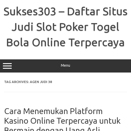
Skip
to
Sukses303 – Daftar Situs
content
Judi Slot Poker Togel
Bola Online Terpercaya
Menu
TAG ARCHIVES:
AGEN JUDI 38
Cara Menemukan Platform
Kasino Online Terpercaya untuk
Bermain dengan Uang Asli