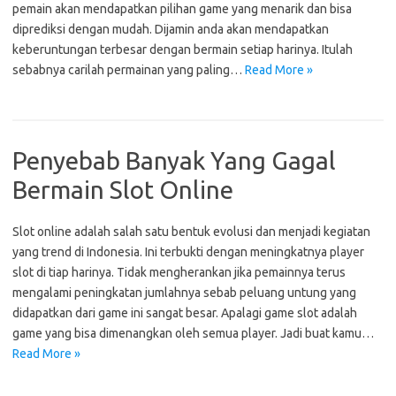
pemain akan mendapatkan pilihan game yang menarik dan bisa
diprediksi dengan mudah. Dijamin anda akan mendapatkan
keberuntungan terbesar dengan bermain setiap harinya. Itulah
sebabnya carilah permainan yang paling…
Read More »
Penyebab Banyak Yang Gagal
Bermain Slot Online
Slot online adalah salah satu bentuk evolusi dan menjadi kegiatan
yang trend di Indonesia. Ini terbukti dengan meningkatnya player
slot di tiap harinya. Tidak mengherankan jika pemainnya terus
mengalami peningkatan jumlahnya sebab peluang untung yang
didapatkan dari game ini sangat besar. Apalagi game slot adalah
game yang bisa dimenangkan oleh semua player. Jadi buat kamu…
Read More »