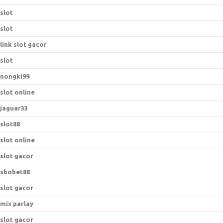
slot
slot
link slot gacor
slot
nongki99
slot online
jaguar33
slot88
slot online
slot gacor
sbobet88
slot gacor
mix parlay
slot gacor