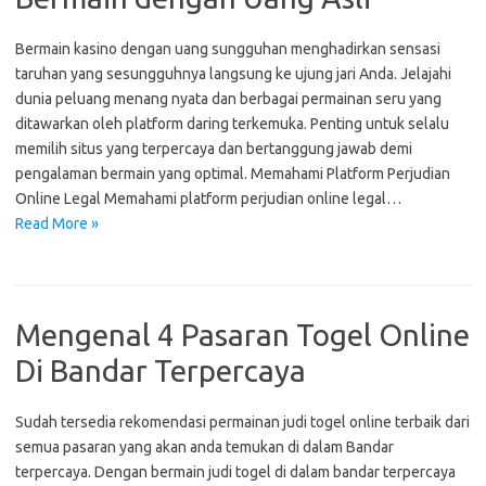
Bermain kasino dengan uang sungguhan menghadirkan sensasi
taruhan yang sesungguhnya langsung ke ujung jari Anda. Jelajahi
dunia peluang menang nyata dan berbagai permainan seru yang
ditawarkan oleh platform daring terkemuka. Penting untuk selalu
memilih situs yang terpercaya dan bertanggung jawab demi
pengalaman bermain yang optimal. Memahami Platform Perjudian
Online Legal Memahami platform perjudian online legal…
Read More »
Mengenal 4 Pasaran Togel Online
Di Bandar Terpercaya
Sudah tersedia rekomendasi permainan judi togel online terbaik dari
semua pasaran yang akan anda temukan di dalam Bandar
terpercaya. Dengan bermain judi togel di dalam bandar terpercaya