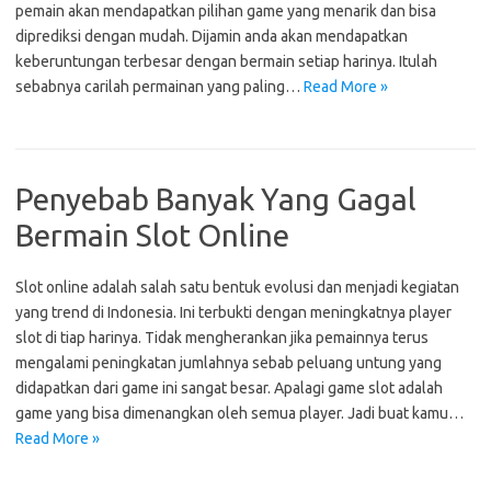
pemain akan mendapatkan pilihan game yang menarik dan bisa
diprediksi dengan mudah. Dijamin anda akan mendapatkan
keberuntungan terbesar dengan bermain setiap harinya. Itulah
sebabnya carilah permainan yang paling…
Read More »
Penyebab Banyak Yang Gagal
Bermain Slot Online
Slot online adalah salah satu bentuk evolusi dan menjadi kegiatan
yang trend di Indonesia. Ini terbukti dengan meningkatnya player
slot di tiap harinya. Tidak mengherankan jika pemainnya terus
mengalami peningkatan jumlahnya sebab peluang untung yang
didapatkan dari game ini sangat besar. Apalagi game slot adalah
game yang bisa dimenangkan oleh semua player. Jadi buat kamu…
Read More »