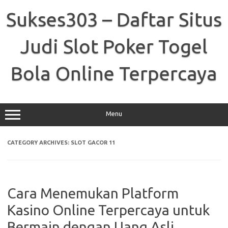
Skip
to
Sukses303 – Daftar Situs
content
Judi Slot Poker Togel
Bola Online Terpercaya
Menu
CATEGORY ARCHIVES:
SLOT GACOR 11
Cara Menemukan Platform
Kasino Online Terpercaya untuk
Bermain dengan Uang Asli