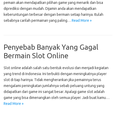
pemain akan mendapatkan pilihan game yang menarik dan bisa
diprediksi dengan mudah. Dijamin anda akan mendapatkan
keberuntungan terbesar dengan bermain setiap harinya. Itulah
sebabnya carilah permainan yang paling…
Read More »
Penyebab Banyak Yang Gagal
Bermain Slot Online
Slot online adalah salah satu bentuk evolusi dan menjadi kegiatan
yang trend di Indonesia. Ini terbukti dengan meningkatnya player
slot di tiap harinya. Tidak mengherankan jika pemainnya terus
mengalami peningkatan jumlahnya sebab peluang untung yang
didapatkan dari game ini sangat besar. Apalagi game slot adalah
game yang bisa dimenangkan oleh semua player. Jadi buat kamu…
Read More »