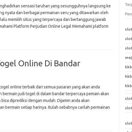
Ter
ghadirkan sensasi taruhan yang sesungguhnya langsung ke
ang nyata dan berbagai permainan seru yang ditawarkan oleh
Pen
elalu memilih situs yang terpercaya dan bertanggung jawab
ahami Platform Perjudian Online Legal Memahami platform
slo
slo
slo
mej
ogel Online Di Bandar
hk
hk
hk
togel online terbaik dari semua pasaran yang akan anda
 bermain judi togel di dalam bandar terpercaya pemain akan
slo
bisa diprediksi dengan mudah. Dijamin anda akan
 bermain setiap harinya. Itulah sebabnya carilah permainan
slo
slo