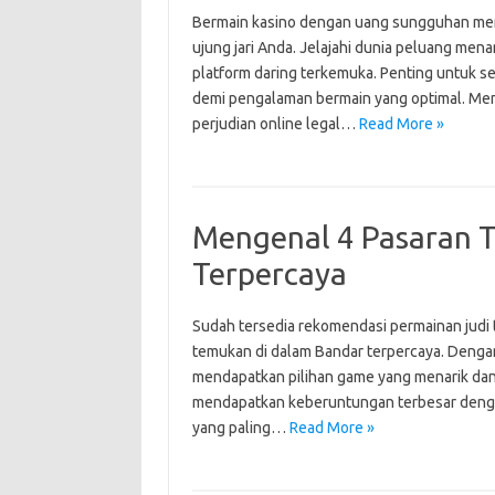
Bermain kasino dengan uang sungguhan men
ujung jari Anda. Jelajahi dunia peluang men
platform daring terkemuka. Penting untuk s
demi pengalaman bermain yang optimal. Mem
perjudian online legal…
Read More »
Mengenal 4 Pasaran T
Terpercaya
Sudah tersedia rekomendasi permainan judi 
temukan di dalam Bandar terpercaya. Dengan
mendapatkan pilihan game yang menarik dan 
mendapatkan keberuntungan terbesar dengan
yang paling…
Read More »