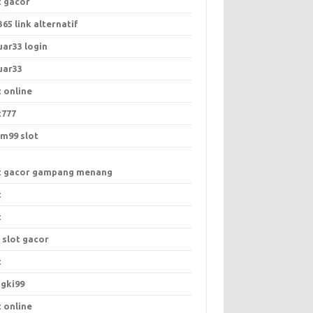
t gacor
365 link alternatif
uar33 login
uar33
t online
t777
m99 slot
t gacor gampang menang
t
t
k slot gacor
t
gki99
t online