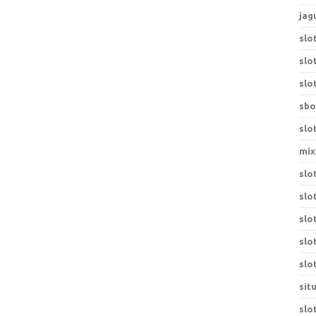
jag
slo
slo
slo
sbo
slo
mix
slo
slo
slo
slo
slo
sit
slo