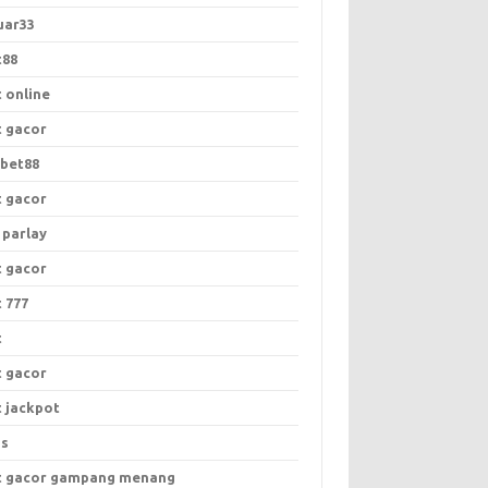
uar33
t88
t online
t gacor
bet88
t gacor
 parlay
t gacor
t 777
t
t gacor
t jackpot
us
t gacor gampang menang