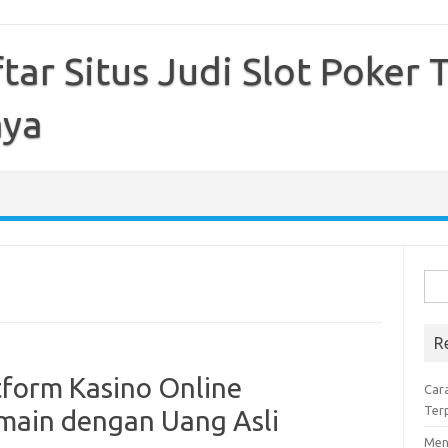
tar Situs Judi Slot Poker 
aya
Sea
for:
R
form Kasino Online
Car
Ter
main dengan Uang Asli
Men