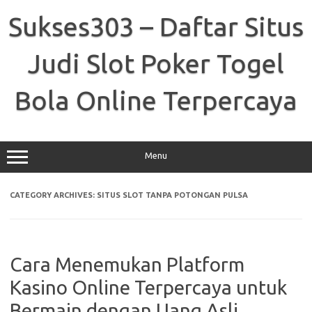
Skip
to
Sukses303 – Daftar Situs
content
Judi Slot Poker Togel
Bola Online Terpercaya
Menu
CATEGORY ARCHIVES:
SITUS SLOT TANPA POTONGAN PULSA
Cara Menemukan Platform
Kasino Online Terpercaya untuk
Bermain dengan Uang Asli