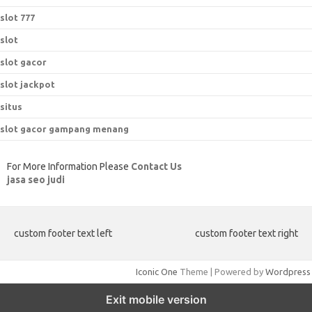
slot 777
slot
slot gacor
slot jackpot
situs
slot gacor gampang menang
For More Information Please
Contact Us
jasa seo judi
custom footer text left
custom footer text right
Iconic One
Theme | Powered by
Wordpress
Exit mobile version