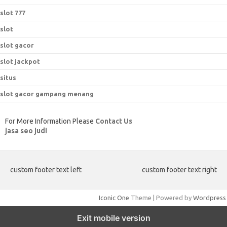
slot 777
slot
slot gacor
slot jackpot
situs
slot gacor gampang menang
For More Information Please
Contact Us
jasa seo judi
custom footer text left
custom footer text right
Iconic One
Theme | Powered by
Wordpress
Exit mobile version