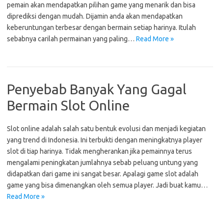
pemain akan mendapatkan pilihan game yang menarik dan bisa
diprediksi dengan mudah. Dijamin anda akan mendapatkan
keberuntungan terbesar dengan bermain setiap harinya. Itulah
sebabnya carilah permainan yang paling…
Read More »
Penyebab Banyak Yang Gagal
Bermain Slot Online
Slot online adalah salah satu bentuk evolusi dan menjadi kegiatan
yang trend di Indonesia. Ini terbukti dengan meningkatnya player
slot di tiap harinya. Tidak mengherankan jika pemainnya terus
mengalami peningkatan jumlahnya sebab peluang untung yang
didapatkan dari game ini sangat besar. Apalagi game slot adalah
game yang bisa dimenangkan oleh semua player. Jadi buat kamu…
Read More »